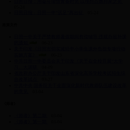
日照日报：用奋斗珍惜青春时光 以理想点燃邦家之光
05-24
日照日报：日照一中“远足”再出征
05-24
政策文件
日照一中关于严禁教师暑假期间有偿辅导 违规办班补课
的通知
06-23
关于印发《日照市切实减轻中小学生课外负担专项行动
实施方案》
06-23
中共日照一中委员会关于印发《关于在全校开展“大学
习、大调研
04-09
省政府办公厅关于印发山东省深化高等学校考试招生综
合改革试点
03-27
中共中央 国务院关于全面深化新时代教师队伍建设改革
的意见
03-04
《师者》
《师者》第二期
03-04
《师者》第一期
03-04