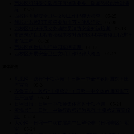
西校区组织保安队员开展消防业务、防暴恐技能培训演
练
05-31
西校区开展安全卫生文明工作纪律大检查
05-25
我校24名教职工积极参加市万人健步活动
05-08
西校区组织开展义务消防员消防安全知识培训
03-13
市建筑优良工程验收组来校对西校区4-B实验楼工程进行
市优工程
01-28
西校区多举措加强校园车辆管理
01-17
西校区开展安全卫生文明工作纪律大检查
01-13
媒体聚焦
凤凰网：践行“十项承诺”！日照一中全体教师国旗下庄
严宣誓
05-24
齐鲁壹点：践行“十项承诺”！日照一中全体教师国旗下
庄严宣誓
05-24
日照日报：日照一中教师集体宣誓十项承诺
05-24
黄海晨刊：日照一中举行教师行为规范 十项承诺宣誓仪
式
05-24
大众网：日照一中获首届高中生辩论赛（日照赛区）冠
军
05-24