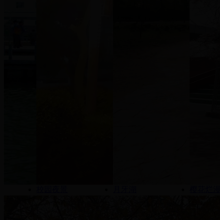
校园夜景
月牙湖
樱花烂