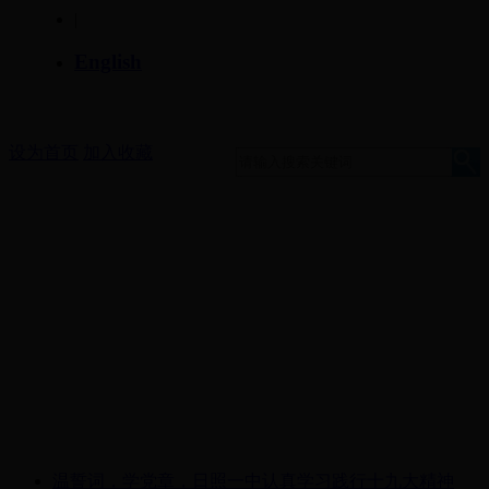
|
English
设为首页
加入收藏
温誓词，学党章，日照一中认真学习践行十九大精神