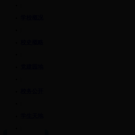
|
学校概况
|
校史概略
|
党建园地
|
校务公开
|
学生天地
|