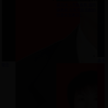
梁启冰（齐鲁名师 省特
级教师 市有突出贡献的
中青年专家等）
唐伟
学能手