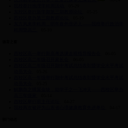
我校举行地理学科周活动
05-29
东校区举行新学期第三期教师论坛
05-25
西校区举办第三期教师论坛
05-19
东方风来学科周，明年春色倍还人——我校举行政治学
科周暨高三
05-10
德育之窗
西校区高一举行新高考选课走班指导报告会
06-05
西校区高二年级召开家长会
06-05
西校区高二年级召开期中考试总结表彰暨学业水平考试
动员大会
05-26
西校区高一年级举行期中考试总结表彰暨学业水平考试
动员大会
05-25
解鹏鸟之缚翼金块，助学子之一飞冲天——西校区举办
高三年级家
05-14
西校区举行班主任论坛
04-27
我校再次被评为山东省心理健康教育先进单位
04-17
部门动态