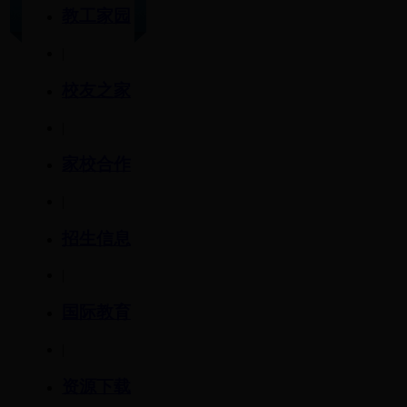
教工家园
|
校友之家
|
家校合作
|
招生信息
|
国际教育
|
资源下载