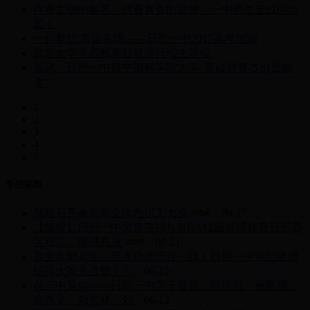
伴着文明的春风，踏着青春的旋律，一中师生走过60华
里！
一起梦想 壹柒实现——日照一中2017高考加油
北京大学等高校来我校进行招生宣传
喜讯：日照一中获中国科学院大学“基础教育杰出贡献
奖”
1
2
3
4
5
学校要闻
我校召开暑假前全体教职工大会
06-27
【捷报】日照一中男篮夺得Jr. NBA校园篮球联赛日照赛
区冠军，挺进总决
06-21
敬业奉献40年，至今仍坚守在一线！日照一中这位老师
值得大家来点赞！！
06-12
在一中等你——日照一中学子曹原、司悦言、张斯棋、
佘亦龙、刘浩林、刘
06-12