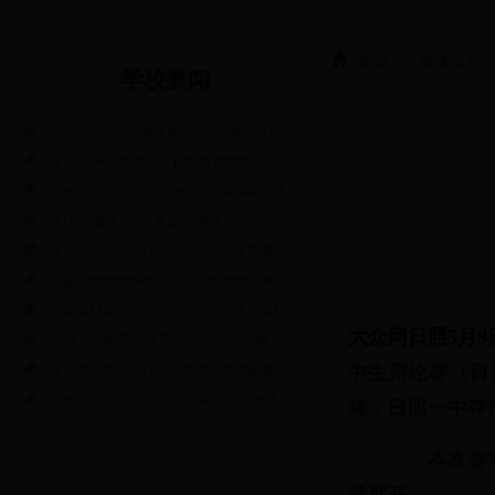
首页
>
媒体聚焦
学校要闻
喜讯：日照一中健美操队斩获6项全省冠
【日照一中·名师指导】管西森老师支招2
在一中等你——日照一中学子郑倩谈中考
践行“十项承诺”’，争做“四有教师”
在一中等你——日照一中学子刘依萍谈中
用奋斗珍惜青春时光，以理想点燃邦家之
全国第11名！日照一中520人次通过高校
大众网日照5月9
“十年?壹课”开讲昔日校园——2005级
在一中等你——日照一中学子孙琪栋谈中
中生辩论赛（日
我校党委召开“大学习、大调研、大改进
终，日照一中夺
本次赛事围