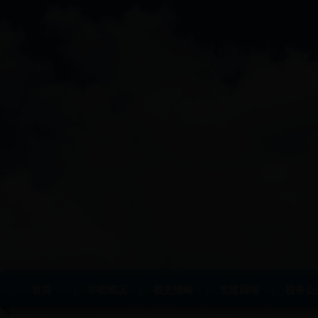
首页
学校概况
校史概略
党建园地
校务公
|
|
|
|