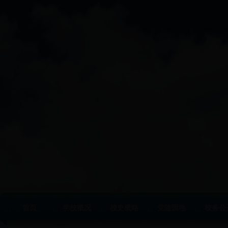
首页
学校概况
校史概略
党建园地
校务公
|
|
|
|