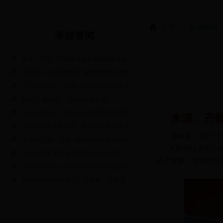
首页
>
媒体聚焦
学校要闻
喜讯：日照一中健美操队斩获6项全省冠
【日照一中·名师指导】管西森老师支招2
在一中等你——日照一中学子郑倩谈中考
践行“十项承诺”’，争做“四有教师”
在一中等你——日照一中学子刘依萍谈中
来源：
齐
用奋斗珍惜青春时光，以理想点燃邦家之
原标题：践行“
全国第11名！日照一中520人次通过高校
5月21日上午
“十年?壹课”开讲昔日校园——2005级
庄严宣誓。这也标志着
在一中等你——日照一中学子孙琪栋谈中
我校党委召开“大学习、大调研、大改进