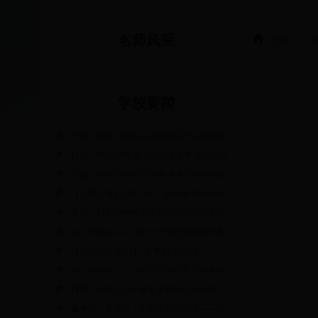
首页
>
名师风采
学校要闻
日照一中2018年自主招生音乐专业拟录取
日照一中2018年自主招生体育专业拟录取
日照一中2018年自主招生美术专业拟录取
【日照日报】百年一中：钟灵毓秀的求知
喜讯：日照一中学子在省第33届科技创新
在一中等你——日照一中学子路鹏谈中考
【日照日报·副刊】“青青园”之“营子
在一中等你——日照一中学子宋文慧谈中
日照一中承办山东省首届高中生辩论赛（
飙单词，秀演技，中西经典共演绎——日