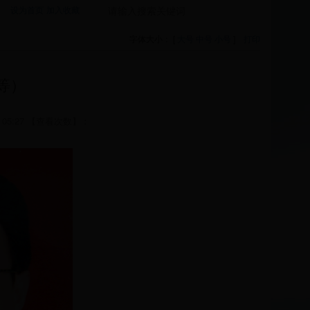
设为首页
加入收藏
字体大小： [
大号
中号
小号
]
打印
等）
05:27 【查看次数】：