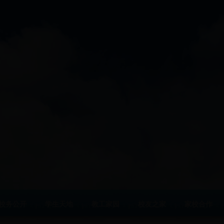
校务公开
学生天地
教工家园
校友之家
家校合作
|
|
|
|
|