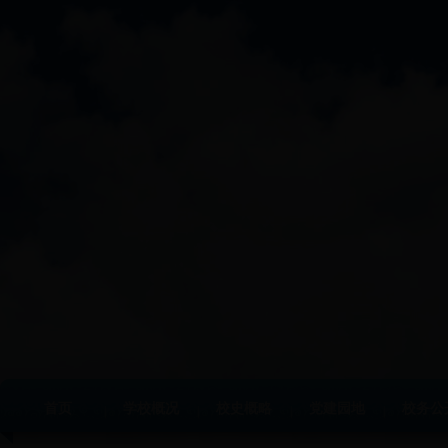
首页
学校概况
校史概略
党建园地
校务公
|
|
|
|