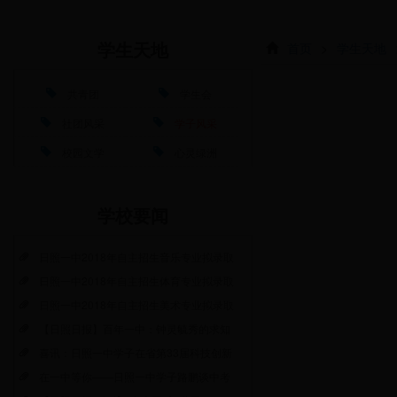
首页
>
学生天地
学生天地
共青团
学生会
社团风采
学子风采
校园文学
心灵绿洲
学校要闻
日照一中2018年自主招生音乐专业拟录取
日照一中2018年自主招生体育专业拟录取
日照一中2018年自主招生美术专业拟录取
【日照日报】百年一中：钟灵毓秀的求知
喜讯：日照一中学子在省第33届科技创新
在一中等你——日照一中学子路鹏谈中考