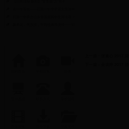
【日照日报·副刊】“青青园”之“营子
在一中等你——日照一中学子宋文慧谈中
日照一中承办山东省首届高中生辩论赛（
飙单词，秀演技，中西经典共演绎——日
上一篇：
张蕙心 2017 
下一篇：
金成烨 2017 
回到首页
学校影集
影像
宣传画册
联系方式
学校领导
图像影集
软件下载
学校文件