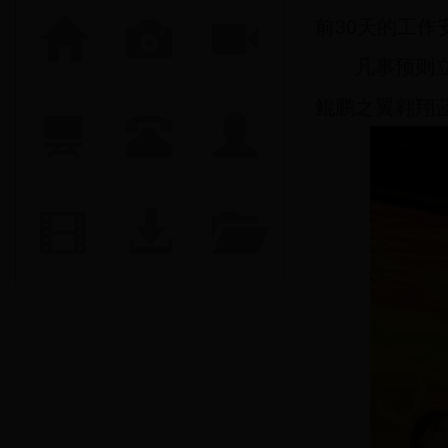
前30天的工
凡事预则立
鲲鹏之翼翱翔