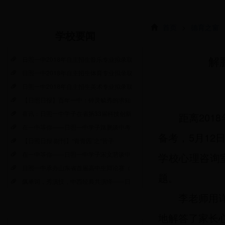
首页
>
德育之窗
学校要闻
日照一中2018年自主招生音乐专业拟录取
解
日照一中2018年自主招生体育专业拟录取
日照一中2018年自主招生美术专业拟录取
【日照日报】百年一中：钟灵毓秀的求知
喜讯：日照一中学子在省第33届科技创新
距离201
在一中等你——日照一中学子路鹏谈中考
备考，5月1
【日照日报·副刊】“青青园”之“营子
在一中等你——日照一中学子宋文慧谈中
学校心理咨询
日照一中承办山东省首届高中生辩论赛（
题。
飙单词，秀演技，中西经典共演绎——日
李老师用详
地解答了家长