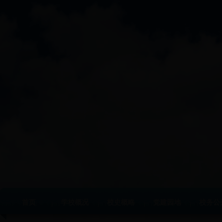
首页
学校概况
校史概略
党建园地
校务公
|
|
|
|