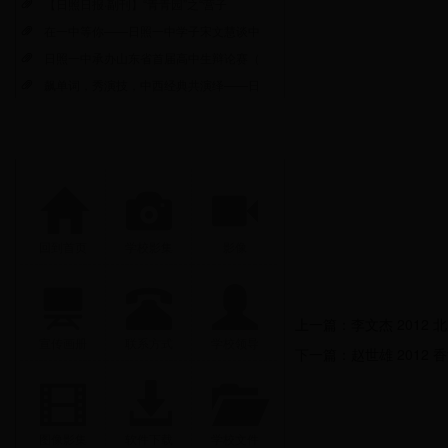
【日照日报·副刊】“青青园”之“营子
在一中等你——日照一中学子宋文慧谈中
日照一中承办山东省首届高中生辩论赛（
飙单词，秀演技，中西经典共演绎——日
回到首页
学校影集
影像
上一篇：
李文杰 2012 
宣传画册
联系方式
学校领导
下一篇：
赵世雄 2012 
图像影集
软件下载
学校文件