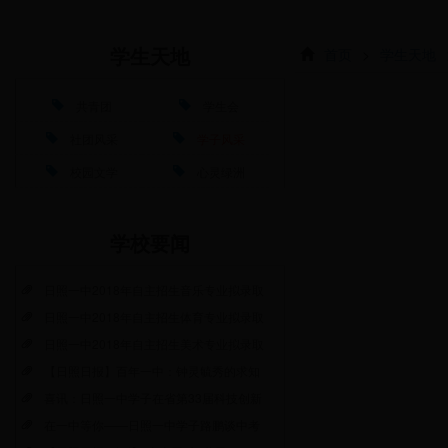
首页
>
学生天地
学生天地
共青团
学生会
社团风采
学子风采
校园文学
心灵绿洲
学校要闻
日照一中2018年自主招生音乐专业拟录取
日照一中2018年自主招生体育专业拟录取
日照一中2018年自主招生美术专业拟录取
【日照日报】百年一中：钟灵毓秀的求知
喜讯：日照一中学子在省第33届科技创新
在一中等你——日照一中学子路鹏谈中考