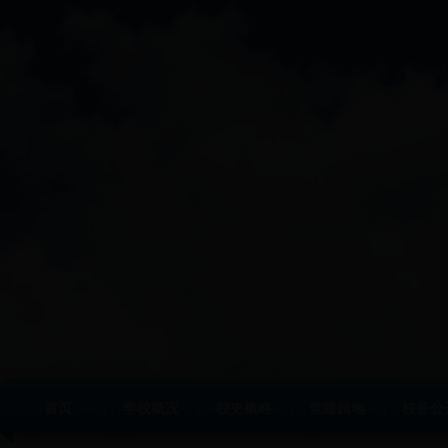
首页
学校概况
校史概略
党建园地
校务公
|
|
|
|