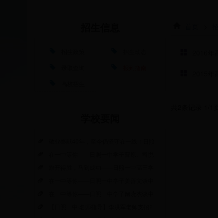
首页
>
招生信息
招生政策
招生动态
2016
录取查询
报到指南
2015
高校招生
共2条记录 1/
学校要闻
敬业奉献40年，至今仍坚守在一线！日照
在一中等你——日照一中学子曹原、司悦
旗开得胜，马到成功——日照一中高三学
在一中等你——日照一中学子姜善文谈中
在一中等你——日照一中学子阚晓杰谈中
【日照一中·名师指导】李洪军老师支招2