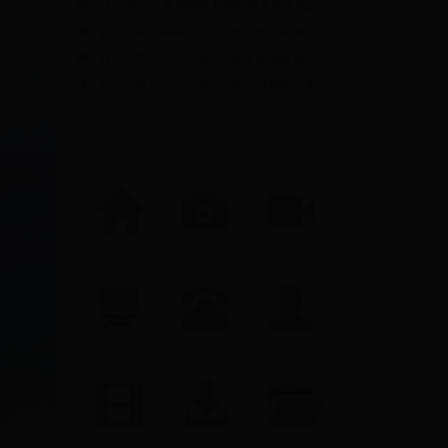
【日照一中·名师指导】蔡明华老师支招2
在一中等你——日照一中学子李雨璇谈中
在一中等你——日照一中学子张傲琳谈中
在一中等你——日照一中学子付榕谈中考
回到首页
学校影集
影像
宣传画册
联系方式
学校领导
图像影集
软件下载
学校文件