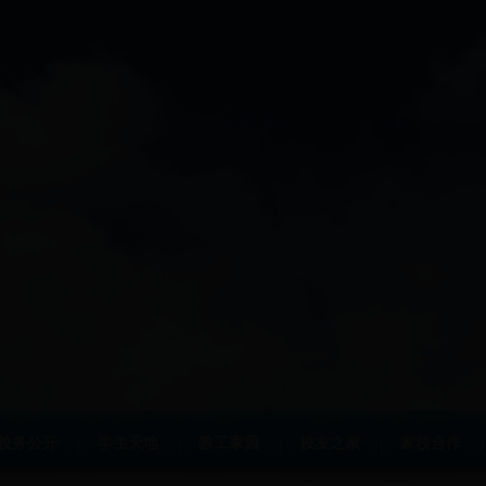
校务公开
学生天地
教工家园
校友之家
家校合作
|
|
|
|
|