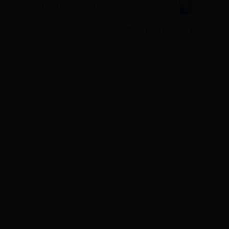
设为首页
加入收藏
字体大小： [
大号
中号
小号
]