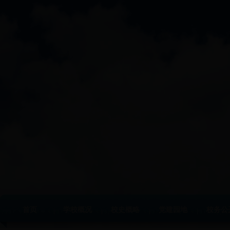
首页
学校概况
校史概略
党建园地
校务公
|
|
|
|