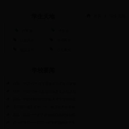
首页
>
学生天地
学生天地
共青团
学生会
社团风采
学子风采
校园文学
心灵绿洲
学校要闻
日照一中2018年自主招生音乐专业拟录取
日照一中2018年自主招生体育专业拟录取
日照一中2018年自主招生美术专业拟录取
【日照日报】百年一中：钟灵毓秀的求知
喜讯：日照一中学子在省第33届科技创新
在一中等你——日照一中学子路鹏谈中考