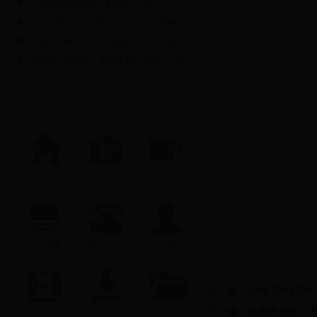
【日照日报·副刊】“青青园”之“营子
在一中等你——日照一中学子宋文慧谈中
日照一中承办山东省首届高中生辩论赛（
飙单词，秀演技，中西经典共演绎——日
回到首页
学校影集
影像
宣传画册
联系方式
学校领导
上一篇：
孙程 2013 清
下一篇：
杜春雨 2013 
图像影集
软件下载
学校文件