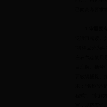
己向高考要求
1.审题要
泛读再精读。如：
“将样品分为两等
左右气态物质系
目注解、括号
要敏锐捕捉、
求：“名称”还
程式”、“水解
写，规范表述