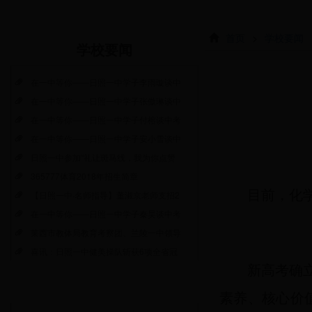
首页
>
学校要闻
学校要闻
在一中等你——日照一中学子李雨璇谈中
在一中等你——日照一中学子张傲琳谈中
在一中等你——日照一中学子付榕谈中考
在一中等你——日照一中学子安小雪谈中
日照一中参加“礼让斑马线，我为你点赞
365777体育2018年招生简章
目前，化学
【日照一中·名师指导】董淑京老师支招2
在一中等你——日照一中学子秦昊谈中考
莱西市教体局教育考察团、兰陵一中领导
喜讯：日照一中健美操队斩获6项全省冠
新高考确立
素养、核心价