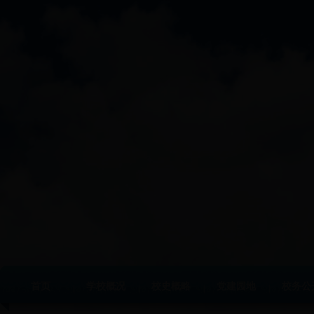
首页
学校概况
校史概略
党建园地
校务公
|
|
|
|