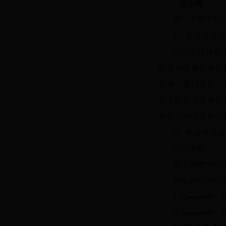
怎么教
第一次教学设
1、教会学生
借助多媒体展
的生动有趣的参照
思考，通过类比，
倒下的必须具备的
体的归纳法实例归
2、教会学生
示范例题
例 1 用数学
师生共同用探
1 当
时，
2 当
时，