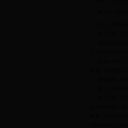
验证等式
这样，通过类
第三阶段：引导
通过以上生活
节：引导学生总结
在这一环节中
概念。理解数学归
第四阶段：巩
通过一道例题
第五阶段：课
法证明命题时，第
奠基．第3题的设
练数学归纳法证明