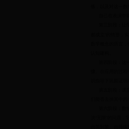
炼，以及对这一数
自己在表演中
第三阶段：让
都成立”的情形，
数学概念的语言，
认知建构。
第四阶段：这
骤。在应用的过程
识指导下巩固证明
第五阶段：课
们能否去掉其中的
第六阶段：数
决“无限”的问题
由简到繁、由特殊