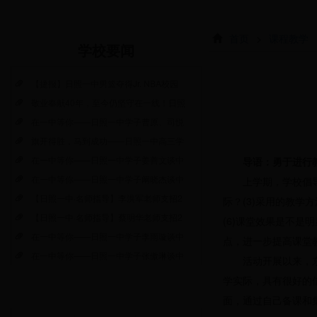
首页
>
课程教学
学校要闻
【捷报】日照一中男篮夺得Jr. NBA校园
敬业奉献40年，至今仍坚守在一线！日照
在一中等你——日照一中学子曹原、司悦
旗开得胜，马到成功——日照一中高三学
在一中等你——日照一中学子姜善文谈中
导语：勇于进行
在一中等你——日照一中学子阚晓杰谈中
上学期，学校倡导
【日照一中·名师指导】李洪军老师支招2
际？(3)采用的教学
【日照一中·名师指导】蔡明华老师支招2
(6)课堂效果是不
在一中等你——日照一中学子李雨璇谈中
点，进一步提高课堂
在一中等你——日照一中学子张傲琳谈中
活动开展以来，
学实际，具有很好的
面，通过自己备课和