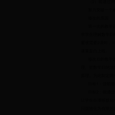
（2）能通过
努力突破一个
修改的原因
第一次的教学
求学生理解数学归
要求需要2课时，
课算是白上啦。
修改后的教学
理。把数学归纳法
原理。为此制定两
目标1：借助
目标2：能通
让学生在潜移默化
问题转化为有限的