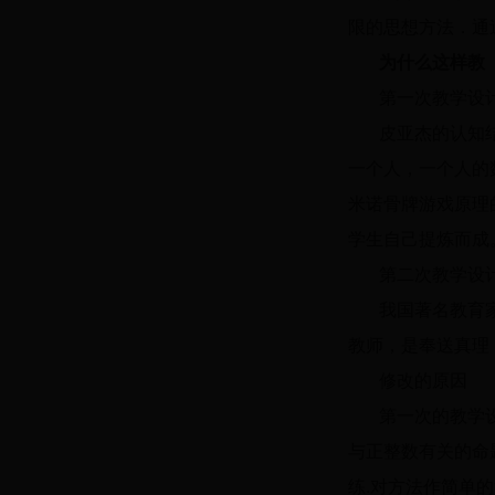
限的思想方法．通
为什么这样教
第一次教学设
皮亚杰的认知
一个人，一个人的
米诺骨牌游戏原理
学生自己提炼而成
第二次教学设
我国著名教育家
教师，是奉送真理
修改的原因
第一次的教学
与正整数有关的命
练.对方法作简单