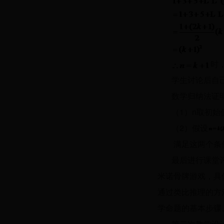
时
学生讨论后自
数学归纳法证
（1）n取初始
（2）假设
满足这两个条
最后进行课堂
米诺骨牌游戏，具
通过类比推理的方
学命题的基本步骤
第二次教学设