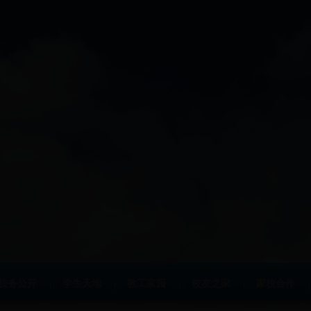
校务公开
学生天地
教工家园
校友之家
家校合作
|
|
|
|
|