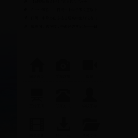
【日照日报·副刊】“青青园”之“营子
在一中等你——日照一中学子宋文慧谈中
日照一中承办山东省首届高中生辩论赛（
飙单词，秀演技，中西经典共演绎——日
回到首页
学校影集
影像
宣传画册
联系方式
学校领导
图像影集
软件下载
学校文件