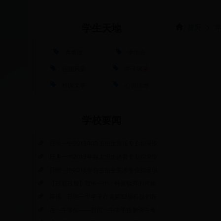
首页
>
学生天地
共青团
学生会
社团风采
学子风采
校园文学
心灵绿洲
学校要闻
日照一中2018年自主招生音乐专业拟录取
日照一中2018年自主招生体育专业拟录取
日照一中2018年自主招生美术专业拟录取
【日照日报】百年一中：钟灵毓秀的求知
喜讯：日照一中学子在省第33届科技创新
在一中等你——日照一中学子路鹏谈中考