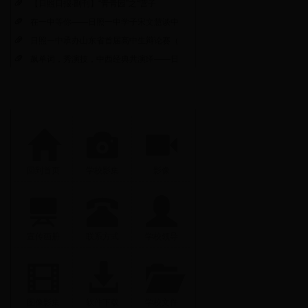
【日照日报·副刊】“青青园”之“营子
在一中等你——日照一中学子宋文慧谈中
日照一中承办山东省首届高中生辩论赛（
飙单词，秀演技，中西经典共演绎——日
回到首页
学校影集
影像
宣传画册
联系方式
学校领导
图像影集
软件下载
学校文件