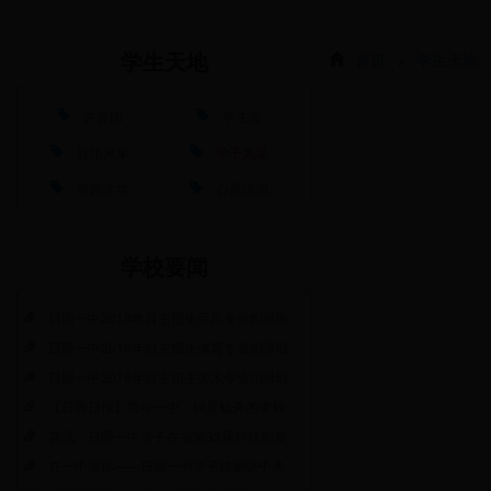
首页
>
学生天地
学生天地
共青团
学生会
社团风采
学子风采
校园文学
心灵绿洲
学校要闻
日照一中2018年自主招生音乐专业拟录取
日照一中2018年自主招生体育专业拟录取
日照一中2018年自主招生美术专业拟录取
【日照日报】百年一中：钟灵毓秀的求知
喜讯：日照一中学子在省第33届科技创新
在一中等你——日照一中学子路鹏谈中考