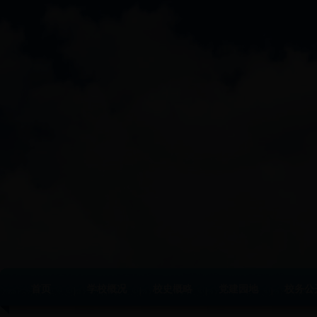
首页
学校概况
校史概略
党建园地
校务公
|
|
|
|