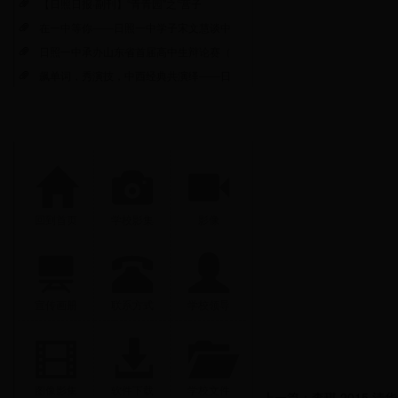
【日照日报·副刊】“青青园”之“营子
在一中等你——日照一中学子宋文慧谈中
日照一中承办山东省首届高中生辩论赛（
飙单词，秀演技，中西经典共演绎——日
回到首页
学校影集
影像
宣传画册
联系方式
学校领导
图像影集
软件下载
学校文件
上一篇：
李琪 2015 清