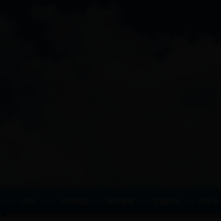
首页
学校概况
校史概略
党建园地
校务公
|
|
|
|