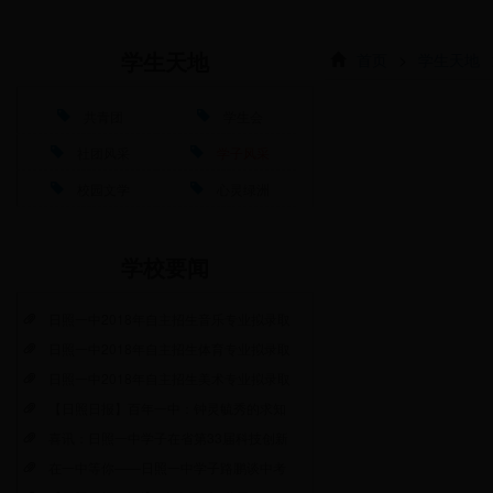
首页
>
学生天地
学生天地
共青团
学生会
社团风采
学子风采
校园文学
心灵绿洲
学校要闻
日照一中2018年自主招生音乐专业拟录取
日照一中2018年自主招生体育专业拟录取
日照一中2018年自主招生美术专业拟录取
【日照日报】百年一中：钟灵毓秀的求知
喜讯：日照一中学子在省第33届科技创新
在一中等你——日照一中学子路鹏谈中考