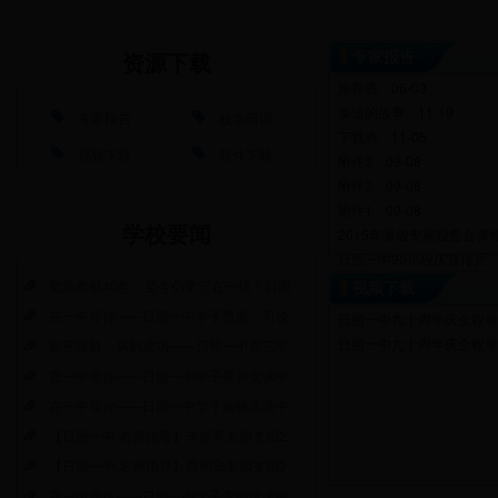
专家报告
资源下载
推荐表
06-03
泰迪的故事
11-19
专家报告
校本研训
下载表
11-05
视频下载
软件下载
附件3
09-08
附件2
09-08
附件1
09-08
学校要闻
2015年暑假专家报告会课
日照一中90年校庆宣传片
365777体育章程（征求
敬业奉献40年，至今仍坚守在一线！日照
视频下载
在一中等你——日照一中学子曹原、司悦
日照一中九十周年庆全程录
日照一中九十周年庆全程录
旗开得胜，马到成功——日照一中高三学
在一中等你——日照一中学子姜善文谈中
在一中等你——日照一中学子阚晓杰谈中
【日照一中·名师指导】李洪军老师支招2
【日照一中·名师指导】蔡明华老师支招2
在一中等你——日照一中学子李雨璇谈中