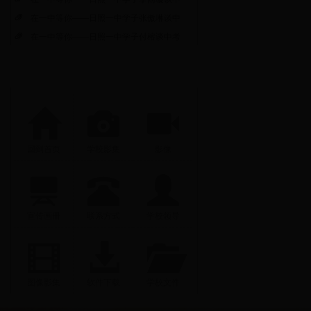
在一中等你——日照一中学子张傲琳谈中
在一中等你——日照一中学子付榕谈中考
回到首页
学校影集
影像
宣传画册
联系方式
学校领导
图像影集
软件下载
学校文件