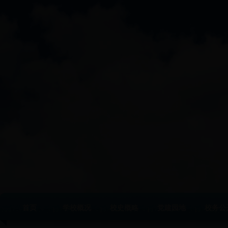
首页
学校概况
校史概略
党建园地
校务公
|
|
|
|