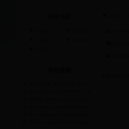
首页
>
招生信息
招生政策
招生动态
2015
录取查询
报到指南
2015
高校招生
2015
学校要闻
共3条记录 1/
敬业奉献40年，至今仍坚守在一线！日照
在一中等你——日照一中学子曹原、司悦
旗开得胜，马到成功——日照一中高三学
在一中等你——日照一中学子姜善文谈中
在一中等你——日照一中学子阚晓杰谈中
【日照一中·名师指导】李洪军老师支招2