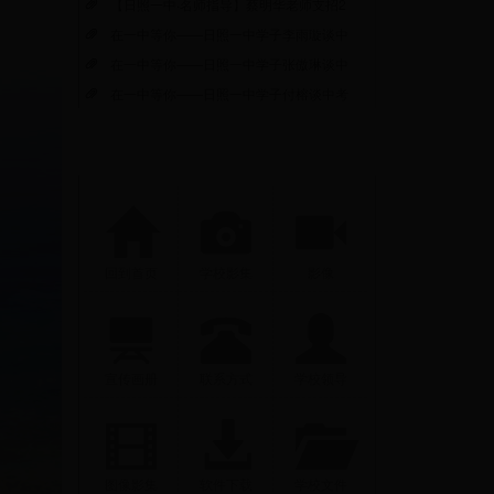
【日照一中·名师指导】蔡明华老师支招2
在一中等你——日照一中学子李雨璇谈中
在一中等你——日照一中学子张傲琳谈中
在一中等你——日照一中学子付榕谈中考
回到首页
学校影集
影像
宣传画册
联系方式
学校领导
图像影集
软件下载
学校文件