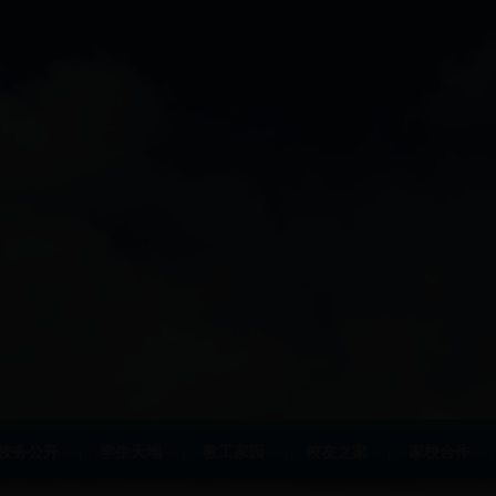
校务公开
学生天地
教工家园
校友之家
家校合作
|
|
|
|
|