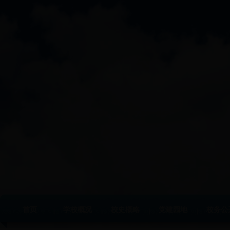
首页
学校概况
校史概略
党建园地
校务公
|
|
|
|