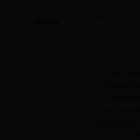
首页
>
德育之窗
学校要闻
日照一中2018年自主招生音乐专业拟录取
日照一中2018年自主招生体育专业拟录取
日照一中2018年自主招生美术专业拟录取
【日照日报】百年一中：钟灵毓秀的求知
喜讯：日照一中学子在省第33届科技创新
4月18日
在一中等你——日照一中学子路鹏谈中考
处室及级部负
【日照日报·副刊】“青青园”之“营子
在一中等你——日照一中学子宋文慧谈中
申文绣老
日照一中承办山东省首届高中生辩论赛（
背景下中小学
飙单词，秀演技，中西经典共演绎——日
雷夫艾斯奎斯
何成为一名优