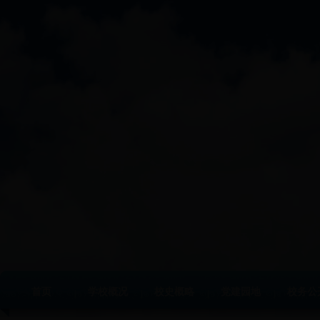
首页
学校概况
校史概略
党建园地
校务公
|
|
|
|