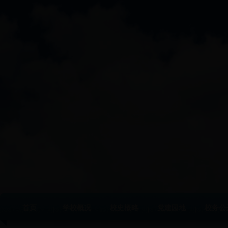
首页
学校概况
校史概略
党建园地
校务公
|
|
|
|