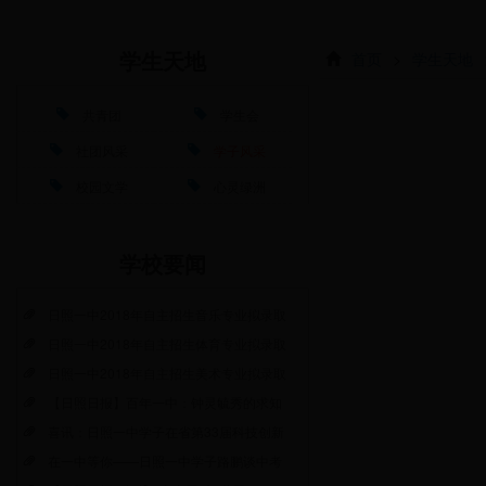
首页
>
学生天地
学生天地
共青团
学生会
社团风采
学子风采
校园文学
心灵绿洲
学校要闻
日照一中2018年自主招生音乐专业拟录取
日照一中2018年自主招生体育专业拟录取
日照一中2018年自主招生美术专业拟录取
【日照日报】百年一中：钟灵毓秀的求知
喜讯：日照一中学子在省第33届科技创新
在一中等你——日照一中学子路鹏谈中考