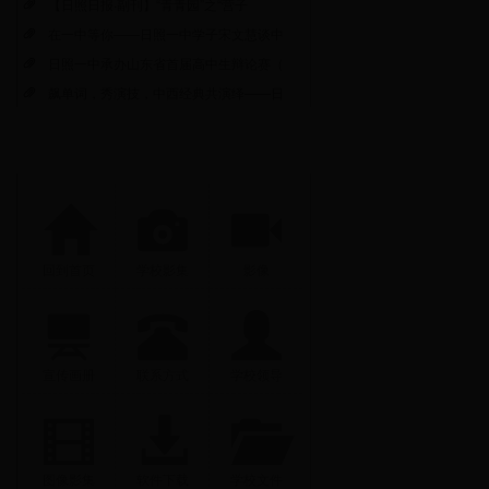
【日照日报·副刊】“青青园”之“营子
在一中等你——日照一中学子宋文慧谈中
日照一中承办山东省首届高中生辩论赛（
飙单词，秀演技，中西经典共演绎——日
回到首页
学校影集
影像
宣传画册
联系方式
学校领导
图像影集
软件下载
学校文件