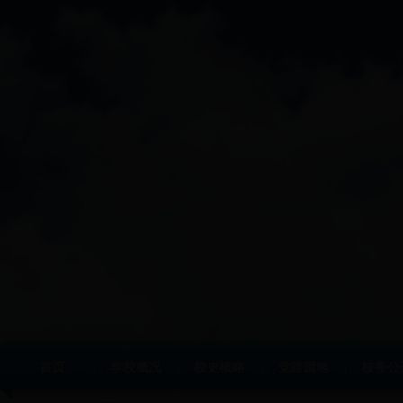
首页
学校概况
校史概略
党建园地
校务公
|
|
|
|