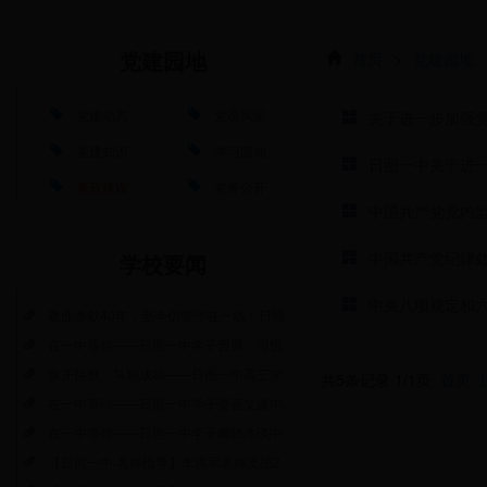
首页
>
党建园地
党建园地
党建动态
党员风采
关于进一步加强党
党建知识
学习园地
日照一中关于进一
廉政建设
党务公开
中国共产党党内
中国共产党纪律
学校要闻
中央八项规定和
敬业奉献40年，至今仍坚守在一线！日照
在一中等你——日照一中学子曹原、司悦
旗开得胜，马到成功——日照一中高三学
共5条记录 1/1页
首页
在一中等你——日照一中学子姜善文谈中
在一中等你——日照一中学子阚晓杰谈中
【日照一中·名师指导】李洪军老师支招2