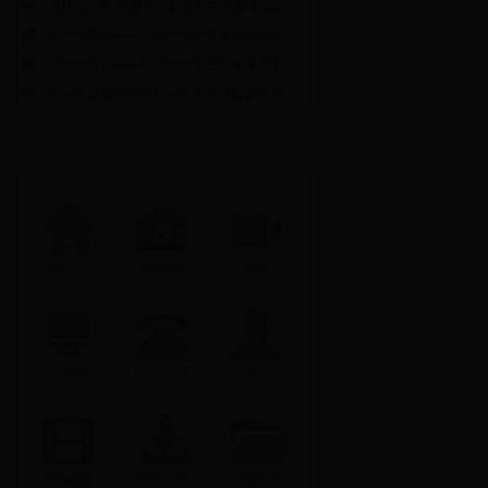
【日照一中·名师指导】蔡明华老师支招2
在一中等你——日照一中学子李雨璇谈中
在一中等你——日照一中学子张傲琳谈中
在一中等你——日照一中学子付榕谈中考
回到首页
学校影集
影像
宣传画册
联系方式
学校领导
图像影集
软件下载
学校文件