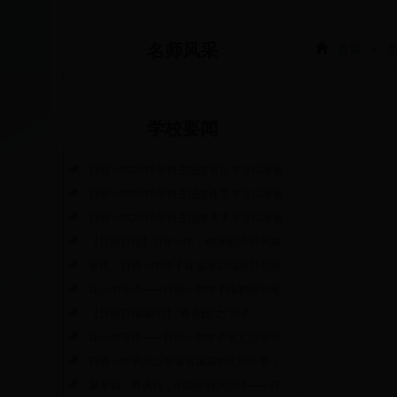
首页
>
名师风采
学校要闻
日照一中2018年自主招生音乐专业拟录取
日照一中2018年自主招生体育专业拟录取
日照一中2018年自主招生美术专业拟录取
【日照日报】百年一中：钟灵毓秀的求知
喜讯：日照一中学子在省第33届科技创新
在一中等你——日照一中学子路鹏谈中考
【日照日报·副刊】“青青园”之“营子
在一中等你——日照一中学子宋文慧谈中
日照一中承办山东省首届高中生辩论赛（
飙单词，秀演技，中西经典共演绎——日