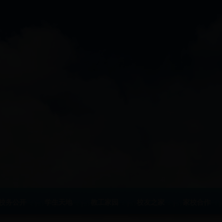
校务公开
学生天地
教工家园
校友之家
家校合作
|
|
|
|
|