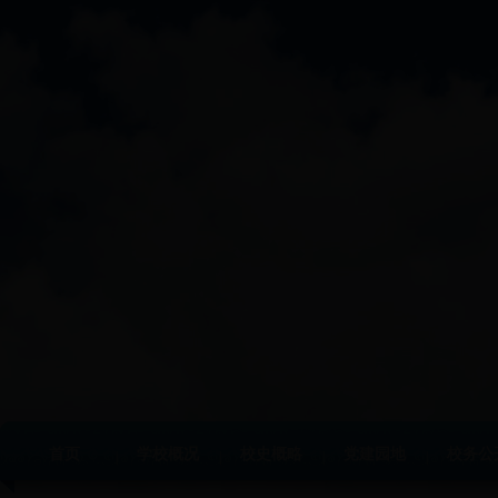
首页
学校概况
校史概略
党建园地
校务公
|
|
|
|