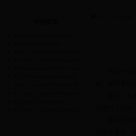
首页
>
德育之窗
学校要闻
日照一中参加“礼让斑马线，我为你点赞
365777体育2018年招生简章
【日照一中·名师指导】董淑京老师支招2
在一中等你——日照一中学子秦昊谈中考
莱西市教体局教育考察团、兰陵一中领导
为进一步加
喜讯：日照一中健美操队斩获6项全省冠
标。期中考试
【日照一中·名师指导】管西森老师支招2
在一中等你——日照一中学子郑倩谈中考
会上，各班
践行“十项承诺”’，争做“四有教师”
们进行了介绍
在一中等你——日照一中学子刘依萍谈中
随后又分析
业水平考试、