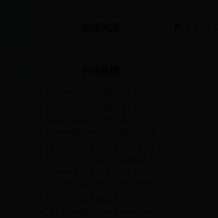
首页
>
名师风采
学校要闻
日照一中2018年自主招生音乐专业拟录取
日照一中2018年自主招生体育专业拟录取
日照一中2018年自主招生美术专业拟录取
【日照日报】百年一中：钟灵毓秀的求知
喜讯：日照一中学子在省第33届科技创新
在一中等你——日照一中学子路鹏谈中考
【日照日报·副刊】“青青园”之“营子
在一中等你——日照一中学子宋文慧谈中
日照一中承办山东省首届高中生辩论赛（
飙单词，秀演技，中西经典共演绎——日