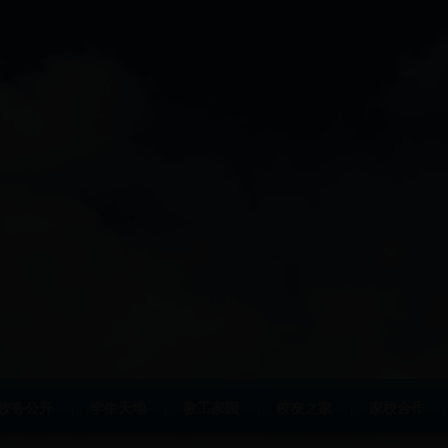
校务公开
学生天地
教工家园
校友之家
家校合作
|
|
|
|
|